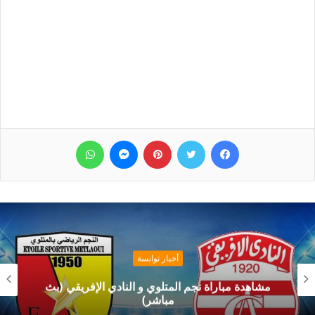
فيسبوك
تويتر
بينتيريست
ماسنجر
واتساب
أخبار توانسة
مشاهدة مباراة نجم المتلوي و النادي الإفريقي (بث
مباشر)