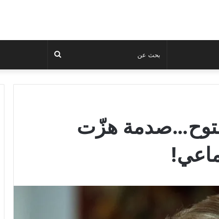
بحث
عن
مفتوح…صدمة هزّت
ماعي!