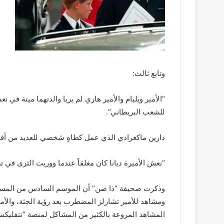
وتابع ثالث:
“الأمير ويليام والأمير هاري لم يريا والدتهما ميتة في ن
للشعب البريطاني”.
دارين ماكغرادي الذي عمل كطاهٍ شخصي للعديد من أفراد العائلة ا
“نعش الأميرة ديانا كان مغلقاً عندما ووريت الثرى في 
وذكرت صحيفة “ذا صن” أن الموسم السادس من المسلس
ومشاهد للأمير تشارلز المضطرب بعد رؤية الجثة، والأمي
المشاهد المروعة بالكثير من المشاكل لمنصة “نتفليكس