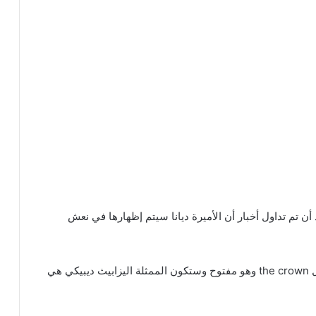
ن تم تداول أخبار أن الأميرة ديانا سيتم إظهارها في نعش
نعش الأميرة ديانا سيظهر في الجزء الجديد من مسلسل the crown وهو مفتوح وستكون الممثلة اليزابيث ديبيكي هي