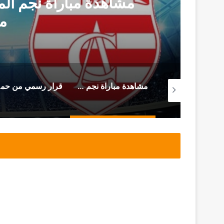
مشاهدة مباراة نجم المت
م
من سجن المرناڤية المحامي أحمد صواب يوجه هذه الرسالة (فيديو)
مشاهدة مباراة نجم المتلوي و النادي الإفريقي (بث مباشر)
قرار