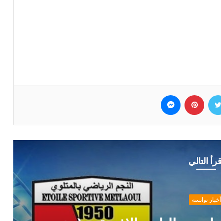
وك
تويتر
بينتيريست
ماسنجر
قرأ التالي
أخبار توانسة