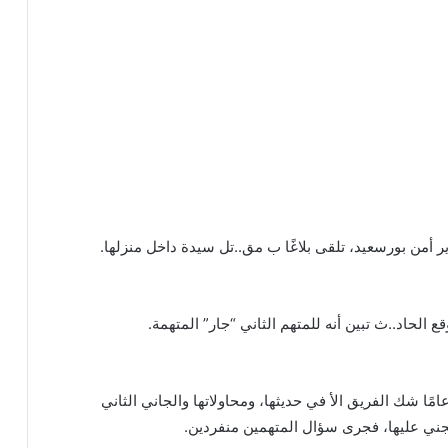
ر أمن بورسعيد، تلقى بلاغًا ب مق..تل سيدة داخل منزلها.
­ ­ ­ ­ ­ ­ ­ ­ ­ ­ ­ ­ ­ ­ ­ ­ ­ ­ ­ ­ ­ ­ ­ ­ ­ ­ ­ ­ ­ ­ ­ ­ ­
الحاد..ث تبين أنه للمتهم الثاني “جار” المتهمة.
وضح أنه خلال سؤال المتهمة التي تبلغ من العمر 20 عامًا شك الفريق الأ في حديثها، ومحاولاتها والجاني الثاني
جني عليها، فجرى سؤال المتهمين منفردين.