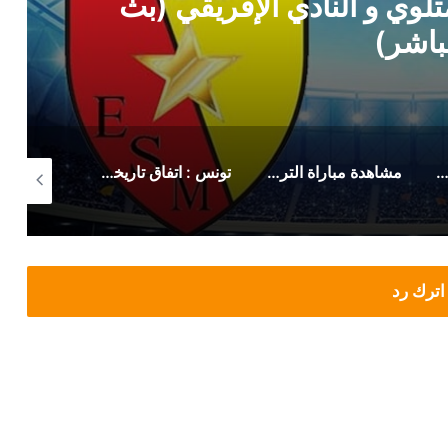
لوي و النادي الإفريقي (بث
باشر)
 رسمي من حمدي المدب بخصوص ماهر الكنزاري
مشاهدة مباراة الترجي الرياضي صن داونز (بث مباشر)
تونس : اتفاق تاريخي لزيادة أجور وتحسين منح هؤلاء
اترك رد