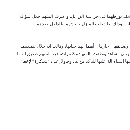
كشف تورطهما في جر..يمة الق..تل، واعترف المتهم خلال سؤاله
يلة – وذلك بعا دخلت المنزل ووجدتهما بالداخل وحدهما.
ديقها – جارها – أنهما أنهيا حياتها، وقالت إنه خلال تنفيذهما
الجر..يمة طلبت المجني عليها منهما الرحمة قائلة: “سبيوني اتشاهد ونطقت بالشهادة 3 مرات، فرد المتهم صديق ابنتها
ها المياه الة عليها للتأكد من ها، وحاولا إعداد “شيكارة” لإخفاء