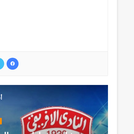
فيسب
أ