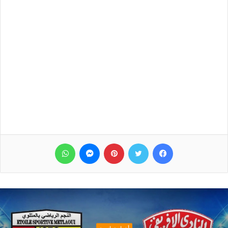
فيسبوك
تويتر
بينتيريست
ماسنجر
واتساب